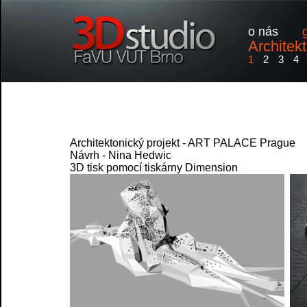
o nás
Architek
1
2
3
4
Architektonický projekt - ART PALACE Prague
Návrh - Nina Hedwic
3D tisk pomocí tiskárny Dimension